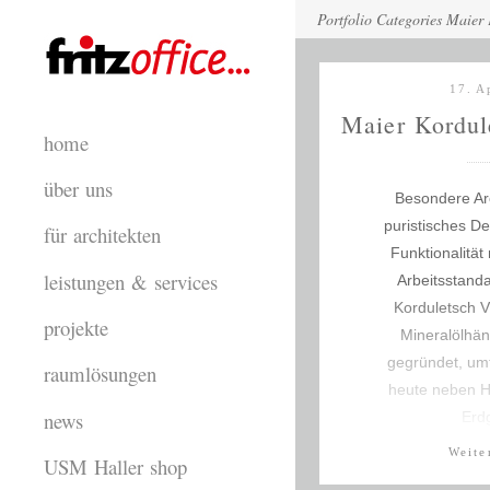
Portfolio Categories Maier 
17. A
Maier Kordul
home
über uns
Besondere Arch
puristisches De
für architekten
Funktionalitä
leistungen & services
Arbeitsstand
Korduletsch V
projekte
Mineralölhänd
gegründet, umf
raumlösungen
heute neben He
news
Erd
Weite
USM Haller shop