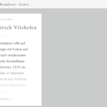
Korduletsch - Archive
pril 2020
etsch Vilshofen
itektur trifft auf
sign mit Fokus auf
t nach modernsten
ards KundeMaier
ilshofen 1919 als
ler in Vilshofen
asst das Portfolio
izöl, Holzpellets,
gas […]
rlesen
→